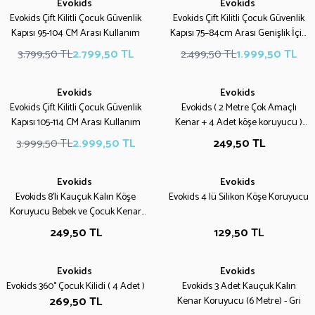
Evokids
Evokids
Yeni
%
20
Evokids Çift Kilitli Çocuk Güvenlik
Evokids Çift Kilitli Çocuk Güvenlik
%
26
Kapısı 95-104 CM Arası Kullanım
Kapısı 75–84cm Arası Genişlik İçin
Kullanım
3.799,50
TL
2.799,50
TL
2.499,50
TL
1.999,50
TL
Evokids
Evokids
Yeni
Evokids Çift Kilitli Çocuk Güvenlik
Evokids ( 2 Metre Çok Amaçlı
%
25
Kapısı 105-114 CM Arası Kullanım
Kenar + 4 Adet köşe koruyucu )
Siyah Çok Amaçlı Kauçuk Kenar
3.999,50
TL
2.999,50
TL
249,50
TL
Koruyucu
Evokids
Evokids
Evokids 8'li Kauçuk Kalın Köşe
Evokids 4 lü Silikon Köşe Koruyucu
Koruyucu Bebek ve Çocuk Kenar
Koruma (Kahve)
249,50
TL
129,50
TL
Evokids
Evokids
Evokids 360° Çocuk Kilidi ( 4 Adet )
Evokids 3 Adet Kauçuk Kalın
269,50
TL
Kenar Koruyucu (6 Metre) - Gri