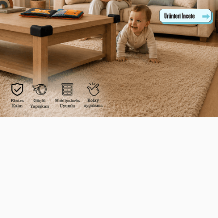
Güvenlik Bilekliği
Kenar & Köşe
Hastane Çıkışı
Elektri
Koruyucu
Güvenli