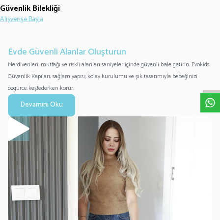
Güvenlik Bilekliği
Alışverişe Başla
Evde Güvenli Alanlar Oluşturun
W
h
a
t
s
p
p
D
e
s
e
H
a
t
t
Merdivenleri, mutfağı ve riskli alanları saniyeler içinde güvenli hale getirin. Evokids
Güvenlik Kapıları; sağlam yapısı, kolay kurulumu ve şık tasarımıyla bebeğinizi
özgürce keşfederken korur.
Devamını Oku