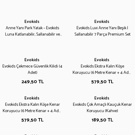
Run) | Eğitici STEM Oyuncağı
Evokids
Evokids
Yeni
Yeni
Anne Yanı Park Yatak – Evokids
Evokids Luvi Anne Yanı Beşik |
Luna Katlanabilir, Sallanabilir ve
Sallanabilir 7 Parça Premium Set
Tekerlekli Anne Yanı Beşiği
Evokids
Evokids
Evokids Çekmece Güvenlik Kilidi (4
Evokids Ekstra Kalın Köşe
Adet)
Koruyucu (6 Metre Kenar + 4 Adet
Köşe) Krem Kauçuk Kenar
249,50
TL
579,50
TL
Koruyucu
Evokids
Evokids
Evokids Ekstra Kalın Köşe Kenar
Evokids Çok Amaçlı Kauçuk Kenar
Koruyucu (6 Metre Kenar + 4 Adet
Koruyucu (Kahve)
Köşe) Siyah Kauçuk Kenar
579,50
TL
189,50
TL
Koruyucu