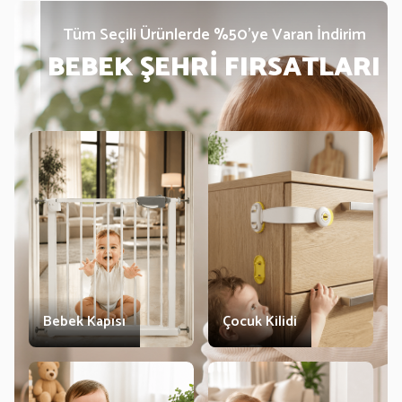
Tüm Seçili Ürünlerde %50’ye Varan İndirim
BEBEK ŞEHRİ FIRSATLARI
Bebek Kapısı
Çocuk Kilidi