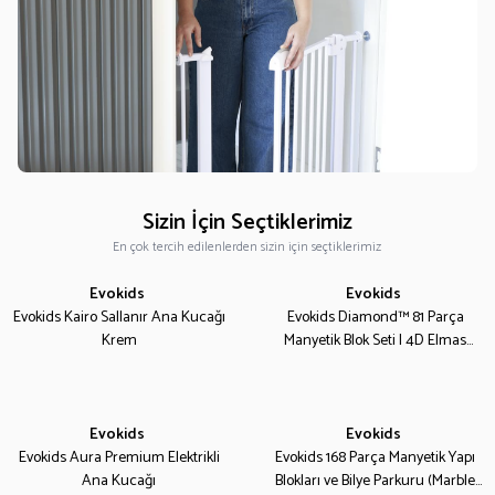
Sizin İçin Seçtiklerimiz
En çok tercih edilenlerden sizin için seçtiklerimiz
Evokids
Evokids
Yeni
Yeni
Evokids Kairo Sallanır Ana Kucağı
Evokids Diamond™ 81 Parça
Krem
Manyetik Blok Seti | 4D Elmas
Yüzeyli Eğitici STEM Oyuncağı
Evokids
Evokids
Yeni
Yeni
Evokids Aura Premium Elektrikli
Evokids 168 Parça Manyetik Yapı
Ana Kucağı
Blokları ve Bilye Parkuru (Marble