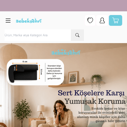
750 TL ÜZERİ ALIŞVERİŞLERDE KARGO ÜCRETSİZ!
Favorilerim
Hesabım
Sepetim