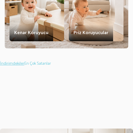
Kenar Koruyucu
Priz Koruyucular
İndirimdekiler
En Çok Satanlar
Evokids
Evokids
%
22
Evokids Ekstra Yüksek Uzun Çocuk
Evokids U Parmak Koruyucu
Güvenlik Kapısı 75–84cm Arası
(Uğurböceği)
Genişlik İçin Kullanım
2.699,50
TL
2.095,00
TL
89,50
TL