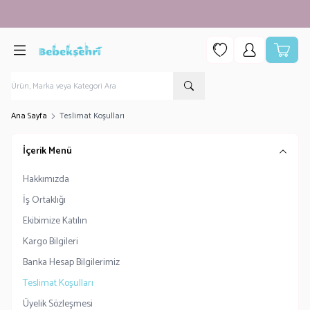
750 TL ÜZERİ ALIŞVERİŞLERDE KARGO ÜCRETSİZ!
Favorilerim
Hesabım
Sepetim
Ana Sayfa
Teslimat Koşulları
İçerik Menü
Hakkımızda
İş Ortaklığı
Ekibimize Katılın
Kargo Bilgileri
Banka Hesap Bilgilerimiz
Teslimat Koşulları
Üyelik Sözleşmesi