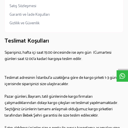
Satış Sözleşmesi
Garanti ve İade Koşulları
Gizlilik ve Güvenlik
Teslimat Koşulları
Siparişiniz, hafta içi saat 15:00 öncesinde ise aynı gün (Cumartesi
W
h
a
t
s
p
p
D
e
s
e
H
a
t
t
günleri saat 12:00'a kadar) kargoya teslim edilir.
Teslimat adresinin
İstanbul'a
uzaklığına göre de kargo şirketi 1-3 gün
içerisinde siparişinizi size ulaştıracaktır.
Pazar günleri, Bayram, tatil günlerinde kargo firmaları
çalışmadıklarından dolayı kargo çıkışları ve teslimat yapılmamaktadır.
Seçtiğiniz ürünlerin tamamı anlaşmalı olduğumuz kargo şirketleri
tarafından Bebek Şehri garantisi ile size teslim edilecektir.